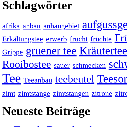
Schlagwörter
aufgussge
afrika
anbau
anbaugebiet
Fr
Erkältungstee
erwerb
frucht
früchte
gruener tee
Kräuterte
Grippe
sch
Rooibostee
sauer
schmecken
Tee
Teesor
teebeutel
Teeanbau
zimt
zimtstange
zimtstangen
zitrone
zit
Neueste Beiträge