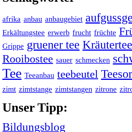
aufgussge
afrika
anbau
anbaugebiet
Fr
Erkältungstee
erwerb
frucht
früchte
gruener tee
Kräuterte
Grippe
sch
Rooibostee
sauer
schmecken
Tee
Teesor
teebeutel
Teeanbau
zimt
zimtstange
zimtstangen
zitrone
zit
Unser Tipp:
Bildungsblog